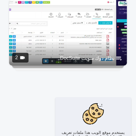
2
نظام دوك سويت DocSuite..
يستخدم موقع الويب هذا ملفات تعريف